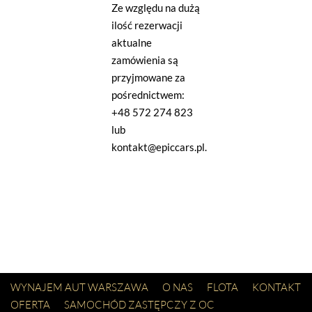
Ze względu na dużą
ilość rezerwacji
aktualne
zamówienia są
przyjmowane za
pośrednictwem:
+48 572 274 823
lub
kontakt@epiccars.pl.
WYNAJEM AUT WARSZAWA
O NAS
FLOTA
KONTAKT
OFERTA
SAMOCHÓD ZASTĘPCZY Z OC