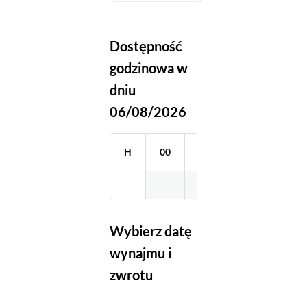
Dostępność
godzinowa w
dniu
06/08/2026
H
00
01
02
03
Wybierz datę
wynajmu i
zwrotu