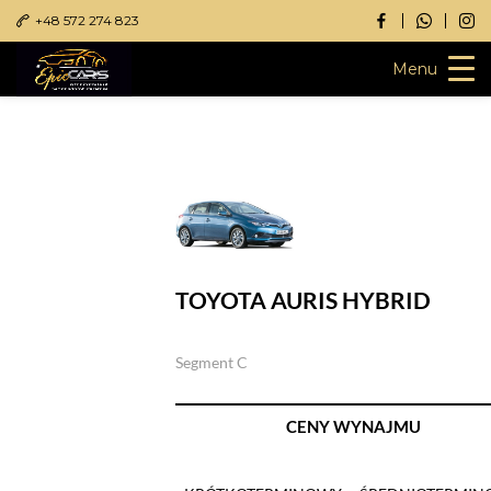
+48 572 274 823
Menu
Przejdź
do
treści
TOYOTA AURIS HYBRID
Segment C
CENY WYNAJMU