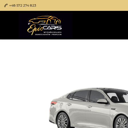
+48 572 274 823
Przejdź
do
treści