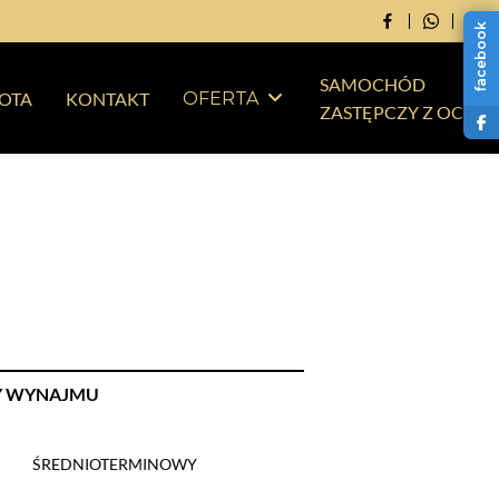
facebook
SAMOCHÓD
LOTA
KONTAKT
OFERTA
ZASTĘPCZY Z OC
Y WYNAJMU
ŚREDNIOTERMINOWY