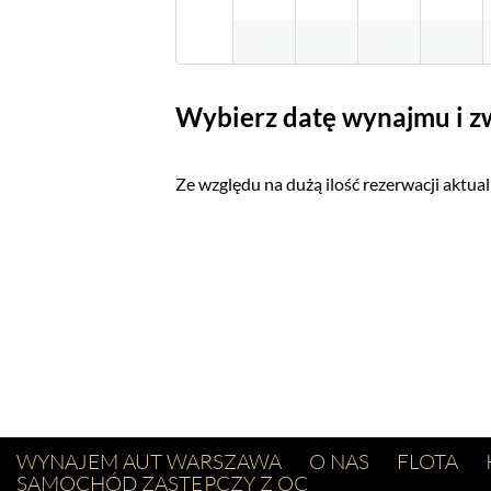
Wybierz datę wynajmu i z
Ze względu na dużą ilość rezerwacji aktu
WYNAJEM AUT WARSZAWA
O NAS
FLOTA
SAMOCHÓD ZASTĘPCZY Z OC