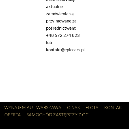
aktualne
zamówienia są
przyjmowane za
pośrednictwem:
+48 572 274 823
lub
kontakt@epiccars.pl.
WYNAJEM AUT WARSZAWA
O NAS
FLOTA
KONTAKT
OFERTA
SAMOCHÓD ZASTĘPCZY Z OC