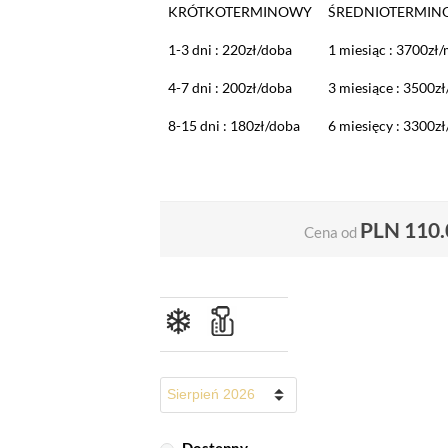
KRÓTKOTERMINOWY
ŚREDNIOTERMI
1-3 dni : 220zł/doba
1 miesiąc : 3700zł
4-7 dni : 200zł/doba
3 miesiące : 3500z
8-15 dni : 180zł/doba
6 miesięcy : 3300z
PLN
110.
Cena od