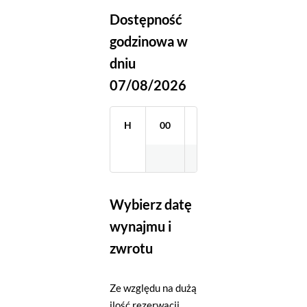
Dostępność
godzinowa w
dniu
07/08/2026
H
00
01
02
03
Wybierz datę
wynajmu i
zwrotu
Ze względu na dużą
ilość rezerwacji