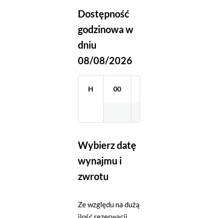
Dostępność
godzinowa w
dniu
08/08/2026
H
00
01
02
03
Wybierz datę
wynajmu i
zwrotu
Ze względu na dużą
ilość rezerwacji