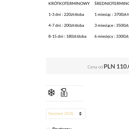
KRÓTKOTERMINOWY
ŚREDNIOTERMI
1-3 dni : 220zł/doba
1 miesiąc : 3700zł
4-7 dni : 200zł/doba
3 miesiące : 3500z
8-15 dni : 180zł/doba
6 miesięcy : 3300z
PLN
110.
Cena od