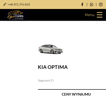
+48 572 274 823
Menu
Przejdź
do
treści
KIA OPTIMA
Segment D
CENY WYNAJMU