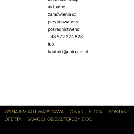
aktualne
zamówienia są
przyjmowane za
pośrednictwem:
+48 572 274 823
lub
kontakt@epiccars.pl.
WYNAJEM AUT WARSZAWA
O NAS
FLOTA
KONTAKT
OFERTA
SAMOCHÓD ZASTĘPCZY Z OC